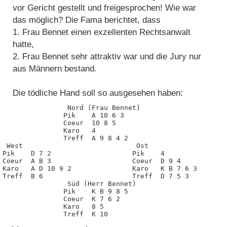
vor Gericht gestellt und freigesprochen! Wie war
das möglich? Die Fama berichtet, dass
1. Frau Bennet einen exzellenten Rechtsanwalt
hatte,
2. Frau Bennet sehr attraktiv war und die Jury nur
aus Männern bestand.
Die tödliche Hand soll so ausgesehen haben:
                Nord (Frau Bennet)

               Pik    A 10 6 3

               Coeur  10 8 5

               Karo   4

               Treff  A 9 8 4 2

 West                            Ost

Pik    D 7 2                    Pik    4

Coeur  A B 3                    Coeur  D 9 4

Karo   A D 10 9 2               Karo   K B 7 6 3

Treff  B 6                      Treff  D 7 5 3

                Süd (Herr Bennet)

               Pik    K B 9 8 5

               Coeur  K 7 6 2

               Karo   8 5

               Treff  K 10
