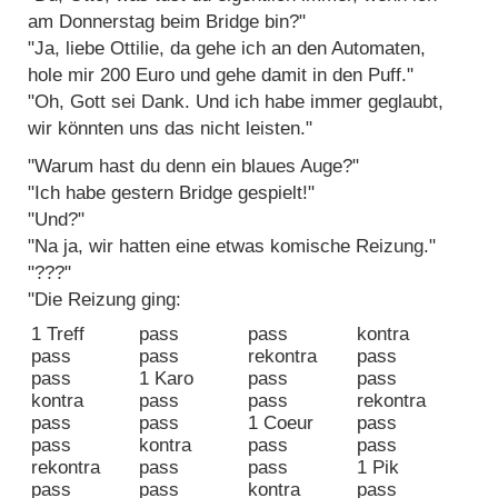
am Donnerstag beim Bridge bin?"
"Ja, liebe Ottilie, da gehe ich an den Automaten,
hole mir 200 Euro und gehe damit in den Puff."
"Oh, Gott sei Dank. Und ich habe immer geglaubt,
wir könnten uns das nicht leisten."
"Warum hast du denn ein blaues Auge?"
"Ich habe gestern Bridge gespielt!"
"Und?"
"Na ja, wir hatten eine etwas komische Reizung."
"???"
"Die Reizung ging:
1 Treff
pass
pass
kontra
pass
pass
rekontra
pass
pass
1 Karo
pass
pass
kontra
pass
pass
rekontra
pass
pass
1 Coeur
pass
pass
kontra
pass
pass
rekontra
pass
pass
1 Pik
pass
pass
kontra
pass